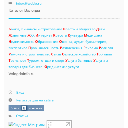
inbox@wobla.ru
Каталог Вологды
Б
анки, финансы и страхование
В
ласть и общество
Д
ети
Ж
ивотные
Ж
КХ
И
нтернет
К
расота
К
ультура
М
едицина
Н
едвижимость
О
бразование
О
ценка, аудит, бухгалтерия,
экспертиза
П
ромышленность
Р
азвлечения
Р
еклама
Р
елигия
Р
емонт и строительство
С
вязь
С
ельское хозяйство
Т
орговля
Т
ранспорт
Т
уризм, отдых и спорт
У
слуги бытовые
У
слуги и
товары для бизнеса
Ю
ридические услуги
Vologdainfo.ru
Вход
Регистрация на сайте
Статьи