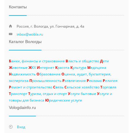
Контакты
Россия, г. Вологда, ул. Гончарная, д. 4а
inbox@wobla.ru
Каталог Вологды
Б
анки, финансы и страхование
В
ласть и общество
Д
ети
Ж
ивотные
Ж
КХ
И
нтернет
К
расота
К
ультура
М
едицина
Н
едвижимость
О
бразование
О
ценка, аудит, бухгалтерия,
экспертиза
П
ромышленность
Р
азвлечения
Р
еклама
Р
елигия
Р
емонт и строительство
С
вязь
С
ельское хозяйство
Т
орговля
Т
ранспорт
Т
уризм, отдых и спорт
У
слуги бытовые
У
слуги и
товары для бизнеса
Ю
ридические услуги
Vologdainfo.ru
Вход