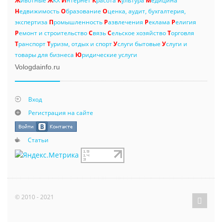
Ж
ивотные
Ж
КХ
И
нтернет
К
расота
К
ультура
М
едицина
Н
едвижимость
О
бразование
О
ценка, аудит, бухгалтерия,
экспертиза
П
ромышленность
Р
азвлечения
Р
еклама
Р
елигия
Р
емонт и строительство
С
вязь
С
ельское хозяйство
Т
орговля
Т
ранспорт
Т
уризм, отдых и спорт
У
слуги бытовые
У
слуги и
товары для бизнеса
Ю
ридические услуги
Vologdainfo.ru
Вход
Регистрация на сайте
Статьи
© 2010 - 2021