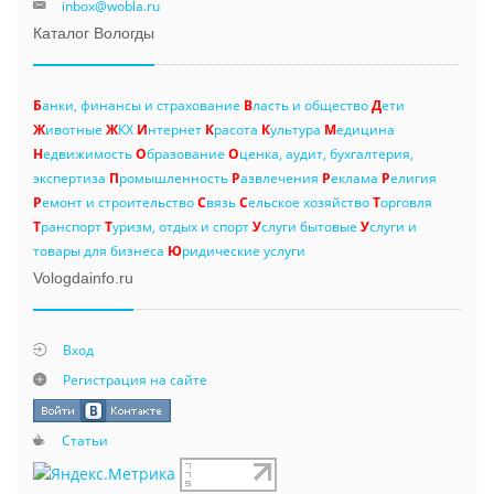
inbox@wobla.ru
Каталог Вологды
Б
анки, финансы и страхование
В
ласть и общество
Д
ети
Ж
ивотные
Ж
КХ
И
нтернет
К
расота
К
ультура
М
едицина
Н
едвижимость
О
бразование
О
ценка, аудит, бухгалтерия,
экспертиза
П
ромышленность
Р
азвлечения
Р
еклама
Р
елигия
Р
емонт и строительство
С
вязь
С
ельское хозяйство
Т
орговля
Т
ранспорт
Т
уризм, отдых и спорт
У
слуги бытовые
У
слуги и
товары для бизнеса
Ю
ридические услуги
Vologdainfo.ru
Вход
Регистрация на сайте
Статьи