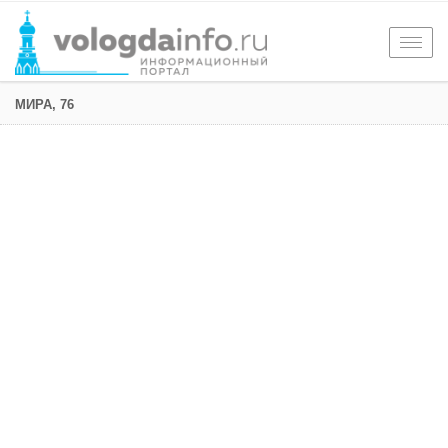
Togg
navig
МИРА, 76