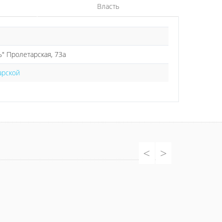
Власть
" Пролетарская, 73а
арской
<
>