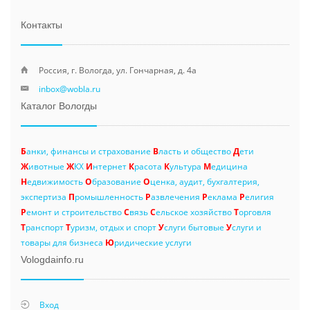
Контакты
Россия, г. Вологда, ул. Гончарная, д. 4а
inbox@wobla.ru
Каталог Вологды
Б
анки, финансы и страхование
В
ласть и общество
Д
ети
Ж
ивотные
Ж
КХ
И
нтернет
К
расота
К
ультура
М
едицина
Н
едвижимость
О
бразование
О
ценка, аудит, бухгалтерия,
экспертиза
П
ромышленность
Р
азвлечения
Р
еклама
Р
елигия
Р
емонт и строительство
С
вязь
С
ельское хозяйство
Т
орговля
Т
ранспорт
Т
уризм, отдых и спорт
У
слуги бытовые
У
слуги и
товары для бизнеса
Ю
ридические услуги
Vologdainfo.ru
Вход