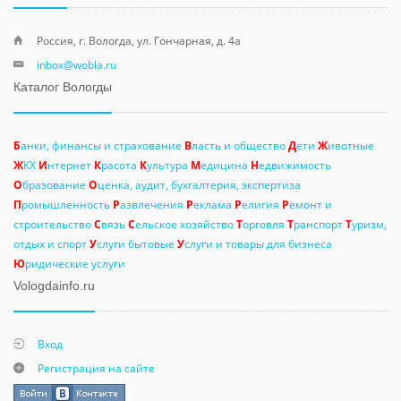
Россия, г. Вологда, ул. Гончарная, д. 4а
inbox@wobla.ru
Каталог Вологды
Б
анки, финансы и страхование
В
ласть и общество
Д
ети
Ж
ивотные
Ж
КХ
И
нтернет
К
расота
К
ультура
М
едицина
Н
едвижимость
О
бразование
О
ценка, аудит, бухгалтерия, экспертиза
П
ромышленность
Р
азвлечения
Р
еклама
Р
елигия
Р
емонт и
строительство
С
вязь
С
ельское хозяйство
Т
орговля
Т
ранспорт
Т
уризм,
отдых и спорт
У
слуги бытовые
У
слуги и товары для бизнеса
Ю
ридические услуги
Vologdainfo.ru
Вход
Регистрация на сайте