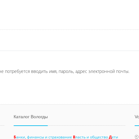
не потребуется вводить имя, пароль, адрес электронной почты.
Каталог Вологды
Vo
Б
анки, финансы и страхование
В
ласть и общество
Д
ети