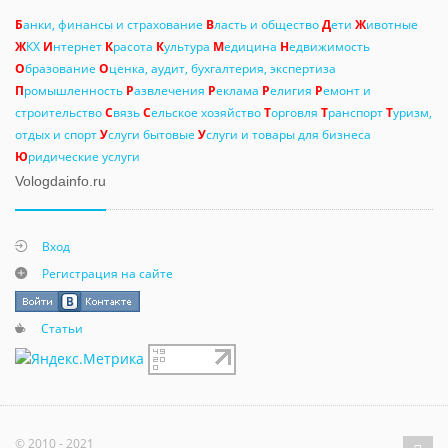
Б
анки, финансы и страхование
В
ласть и общество
Д
ети
Ж
ивотные
Ж
КХ
И
нтернет
К
расота
К
ультура
М
едицина
Н
едвижимость
О
бразование
О
ценка, аудит, бухгалтерия, экспертиза
П
ромышленность
Р
азвлечения
Р
еклама
Р
елигия
Р
емонт и
строительство
С
вязь
С
ельское хозяйство
Т
орговля
Т
ранспорт
Т
уризм,
отдых и спорт
У
слуги бытовые
У
слуги и товары для бизнеса
Ю
ридические услуги
Vologdainfo.ru
Вход
Регистрация на сайте
Статьи
© 2010 - 2021