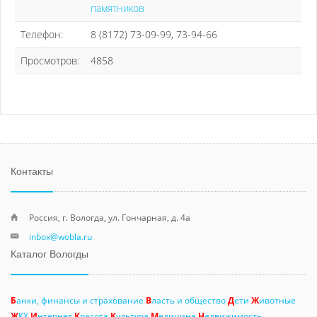
памятников
Телефон:
8 (8172) 73-09-99, 73-94-66
Просмотров:
4858
Контакты
Россия, г. Вологда, ул. Гончарная, д. 4а
inbox@wobla.ru
Каталог Вологды
Б
анки, финансы и страхование
В
ласть и общество
Д
ети
Ж
ивотные
Ж
КХ
И
нтернет
К
расота
К
ультура
М
едицина
Н
едвижимость