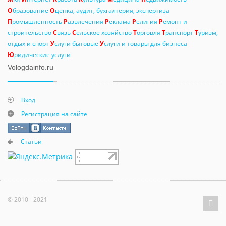
О
бразование
О
ценка, аудит, бухгалтерия, экспертиза
П
ромышленность
Р
азвлечения
Р
еклама
Р
елигия
Р
емонт и
строительство
С
вязь
С
ельское хозяйство
Т
орговля
Т
ранспорт
Т
уризм,
отдых и спорт
У
слуги бытовые
У
слуги и товары для бизнеса
Ю
ридические услуги
Vologdainfo.ru
Вход
Регистрация на сайте
Статьи
© 2010 - 2021