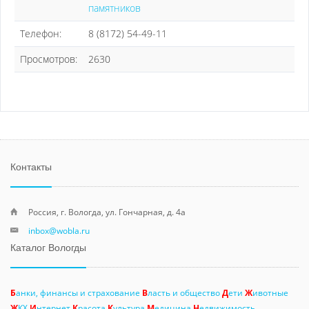
памятников
Телефон:
8 (8172) 54-49-11
Просмотров:
2630
Контакты
Россия, г. Вологда, ул. Гончарная, д. 4а
inbox@wobla.ru
Каталог Вологды
Б
анки, финансы и страхование
В
ласть и общество
Д
ети
Ж
ивотные
Ж
КХ
И
нтернет
К
расота
К
ультура
М
едицина
Н
едвижимость