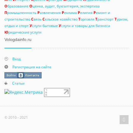
О
бразование
О
ценка, аудит, бухгалтерия, экспертиза
П
ромышленность
Р
азвлечения
Р
еклама
Р
елигия
Р
емонт и
строительство
С
вязь
С
ельское хозяйство
Т
орговля
Т
ранспорт
Т
уризм,
отдых и спорт
У
слуги бытовые
У
слуги и товары для бизнеса
Ю
ридические услуги
Vologdainfo.ru
Вход
Регистрация на сайте
Статьи
© 2010 - 2021