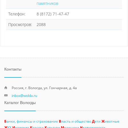
памятников
Телефон:
8 (8172) 71-47-47
Просмотров:
2088
Контакты
Россия, г. Вологда, ул. Гончарная, д. 4а
inbox@wobla.ru
Каталог Вологды
Б
анки, финансы и страхование
В
ласть и общество
Д
ети
Ж
ивотные
Ж
КХ
И
нтернет
К
расота
К
ультура
М
едицина
Н
едвижимость