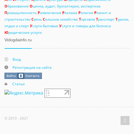
О
бразование
О
ценка, аудит, бухгалтерия, экспертиза
П
ромышленность
Р
азвлечения
Р
еклама
Р
елигия
Р
емонт и
строительство
С
вязь
С
ельское хозяйство
Т
орговля
Т
ранспорт
Т
уризм,
отдых и спорт
У
слуги бытовые
У
слуги и товары для бизнеса
Ю
ридические услуги
Vologdainfo.ru
Вход
Регистрация на сайте
Статьи
© 2010 - 2021