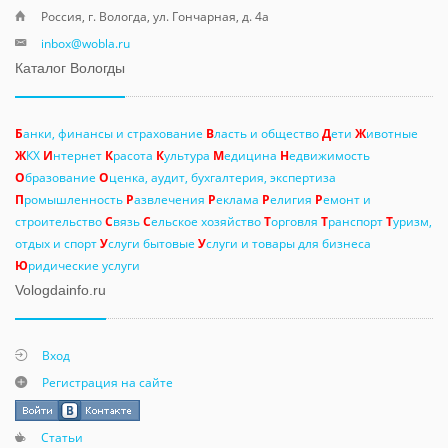
Россия, г. Вологда, ул. Гончарная, д. 4а
inbox@wobla.ru
Каталог Вологды
Б
анки, финансы и страхование
В
ласть и общество
Д
ети
Ж
ивотные
Ж
КХ
И
нтернет
К
расота
К
ультура
М
едицина
Н
едвижимость
О
бразование
О
ценка, аудит, бухгалтерия, экспертиза
П
ромышленность
Р
азвлечения
Р
еклама
Р
елигия
Р
емонт и
строительство
С
вязь
С
ельское хозяйство
Т
орговля
Т
ранспорт
Т
уризм,
отдых и спорт
У
слуги бытовые
У
слуги и товары для бизнеса
Ю
ридические услуги
Vologdainfo.ru
Вход
Регистрация на сайте
Статьи