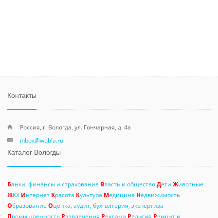
Контакты
Россия, г. Вологда, ул. Гончарная, д. 4а
inbox@wobla.ru
Каталог Вологды
Б
анки, финансы и страхование
В
ласть и общество
Д
ети
Ж
ивотные
Ж
КХ
И
нтернет
К
расота
К
ультура
М
едицина
Н
едвижимость
О
бразование
О
ценка, аудит, бухгалтерия, экспертиза
П
ромышленность
Р
азвлечения
Р
еклама
Р
елигия
Р
емонт и