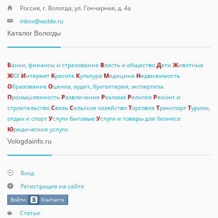
Россия, г. Вологда, ул. Гончарная, д. 4а
inbox@wobla.ru
Каталог Вологды
Б
анки, финансы и страхование
В
ласть и общество
Д
ети
Ж
ивотные
Ж
КХ
И
нтернет
К
расота
К
ультура
М
едицина
Н
едвижимость
О
бразование
О
ценка, аудит, бухгалтерия, экспертиза
П
ромышленность
Р
азвлечения
Р
еклама
Р
елигия
Р
емонт и
строительство
С
вязь
С
ельское хозяйство
Т
орговля
Т
ранспорт
Т
уризм,
отдых и спорт
У
слуги бытовые
У
слуги и товары для бизнеса
Ю
ридические услуги
Vologdainfo.ru
Вход
Регистрация на сайте
Статьи