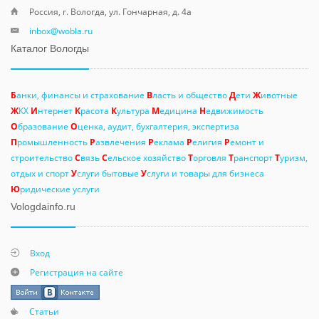
Россия, г. Вологда, ул. Гончарная, д. 4а
inbox@wobla.ru
Каталог Вологды
Б
анки, финансы и страхование
В
ласть и общество
Д
ети
Ж
ивотные
Ж
КХ
И
нтернет
К
расота
К
ультура
М
едицина
Н
едвижимость
О
бразование
О
ценка, аудит, бухгалтерия, экспертиза
П
ромышленность
Р
азвлечения
Р
еклама
Р
елигия
Р
емонт и
строительство
С
вязь
С
ельское хозяйство
Т
орговля
Т
ранспорт
Т
уризм,
отдых и спорт
У
слуги бытовые
У
слуги и товары для бизнеса
Ю
ридические услуги
Vologdainfo.ru
Вход
Регистрация на сайте
Статьи