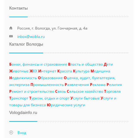
Контакты
Россия, г. Вологда, ул. Гончарная, д. 4а
inbox@wobla.ru
Каталог Вологды
Б
анки, финансы и страхование
В
ласть и общество
Д
ети
Ж
ивотные
Ж
КХ
И
нтернет
К
расота
К
ультура
М
едицина
Н
едвижимость
О
бразование
О
ценка, аудит, бухгалтерия,
экспертиза
П
ромышленность
Р
азвлечения
Р
еклама
Р
елигия
Р
емонт и строительство
С
вязь
С
ельское хозяйство
Т
орговля
Т
ранспорт
Т
уризм, отдых и спорт
У
слуги бытовые
У
слуги и
товары для бизнеса
Ю
ридические услуги
Vologdainfo.ru
Вход