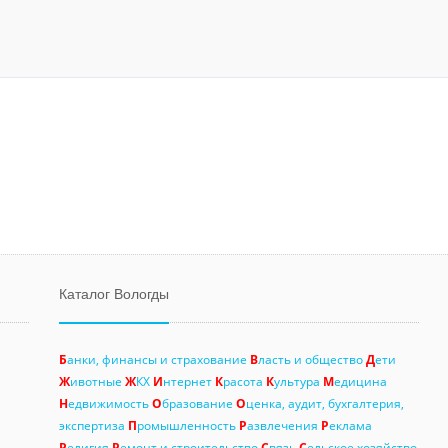
Каталог Вологды
Б
анки, финансы и страхование
В
ласть и общество
Д
ети
Ж
ивотные
Ж
КХ
И
нтернет
К
расота
К
ультура
М
едицина
Н
едвижимость
О
бразование
О
ценка, аудит, бухгалтерия,
экспертиза
П
ромышленность
Р
азвлечения
Р
еклама
Р
елигия
Р
емонт и строительство
С
вязь
С
ельское хозяйство