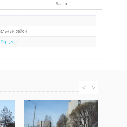
Власть
ральный район
е Герцена
<
>