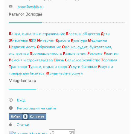
inbox@wobla.ru
Каталог Вологды
Б
анки, финансы и страхование
В
ласть и общество
Д
ети
Ж
ивотные
Ж
КХ
И
нтернет
К
расота
К
ультура
М
едицина
Н
едвижимость
О
бразование
О
ценка, аудит, бухгалтерия,
экспертиза
П
ромышленность
Р
азвлечения
Р
еклама
Р
елигия
Р
емонт и строительство
С
вязь
С
ельское хозяйство
Т
орговля
Т
ранспорт
Т
уризм, отдых и спорт
У
слуги бытовые
У
слуги и
товары для бизнеса
Ю
ридические услуги
Vologdainfo.ru
Вход
Регистрация на сайте
Статьи