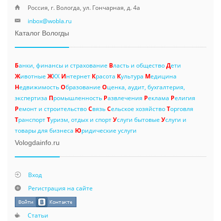
Россия, г. Вологда, ул. Гончарная, д. 4а
inbox@wobla.ru
Каталог Вологды
Б
анки, финансы и страхование
В
ласть и общество
Д
ети
Ж
ивотные
Ж
КХ
И
нтернет
К
расота
К
ультура
М
едицина
Н
едвижимость
О
бразование
О
ценка, аудит, бухгалтерия,
экспертиза
П
ромышленность
Р
азвлечения
Р
еклама
Р
елигия
Р
емонт и строительство
С
вязь
С
ельское хозяйство
Т
орговля
Т
ранспорт
Т
уризм, отдых и спорт
У
слуги бытовые
У
слуги и
товары для бизнеса
Ю
ридические услуги
Vologdainfo.ru
Вход
Регистрация на сайте
Статьи