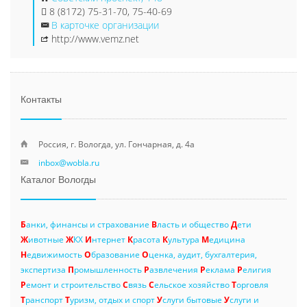
8 (8172) 75-31-70, 75-40-69
В карточке организации
http://www.vemz.net
Контакты
Россия, г. Вологда, ул. Гончарная, д. 4а
inbox@wobla.ru
Каталог Вологды
Б
анки, финансы и страхование
В
ласть и общество
Д
ети
Ж
ивотные
Ж
КХ
И
нтернет
К
расота
К
ультура
М
едицина
Н
едвижимость
О
бразование
О
ценка, аудит, бухгалтерия,
экспертиза
П
ромышленность
Р
азвлечения
Р
еклама
Р
елигия
Р
емонт и строительство
С
вязь
С
ельское хозяйство
Т
орговля
Т
ранспорт
Т
уризм, отдых и спорт
У
слуги бытовые
У
слуги и