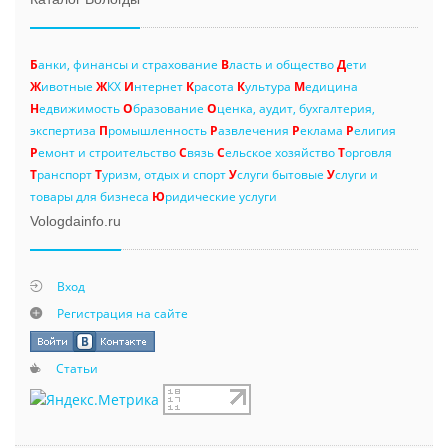
Б
анки, финансы и страхование
В
ласть и общество
Д
ети
Ж
ивотные
Ж
КХ
И
нтернет
К
расота
К
ультура
М
едицина
Н
едвижимость
О
бразование
О
ценка, аудит, бухгалтерия,
экспертиза
П
ромышленность
Р
азвлечения
Р
еклама
Р
елигия
Р
емонт и строительство
С
вязь
С
ельское хозяйство
Т
орговля
Т
ранспорт
Т
уризм, отдых и спорт
У
слуги бытовые
У
слуги и
товары для бизнеса
Ю
ридические услуги
Vologdainfo.ru
Вход
Регистрация на сайте
Статьи