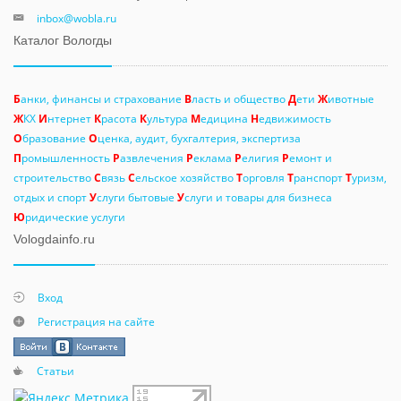
inbox@wobla.ru
Каталог Вологды
Б
анки, финансы и страхование
В
ласть и общество
Д
ети
Ж
ивотные
Ж
КХ
И
нтернет
К
расота
К
ультура
М
едицина
Н
едвижимость
О
бразование
О
ценка, аудит, бухгалтерия, экспертиза
П
ромышленность
Р
азвлечения
Р
еклама
Р
елигия
Р
емонт и
строительство
С
вязь
С
ельское хозяйство
Т
орговля
Т
ранспорт
Т
уризм,
отдых и спорт
У
слуги бытовые
У
слуги и товары для бизнеса
Ю
ридические услуги
Vologdainfo.ru
Вход
Регистрация на сайте
Статьи