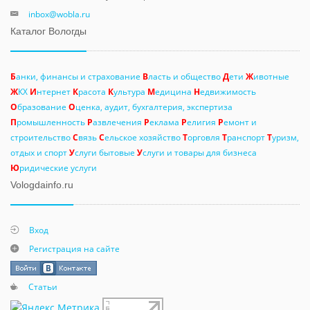
inbox@wobla.ru
Каталог Вологды
Б
анки, финансы и страхование
В
ласть и общество
Д
ети
Ж
ивотные
Ж
КХ
И
нтернет
К
расота
К
ультура
М
едицина
Н
едвижимость
О
бразование
О
ценка, аудит, бухгалтерия, экспертиза
П
ромышленность
Р
азвлечения
Р
еклама
Р
елигия
Р
емонт и
строительство
С
вязь
С
ельское хозяйство
Т
орговля
Т
ранспорт
Т
уризм,
отдых и спорт
У
слуги бытовые
У
слуги и товары для бизнеса
Ю
ридические услуги
Vologdainfo.ru
Вход
Регистрация на сайте
Статьи