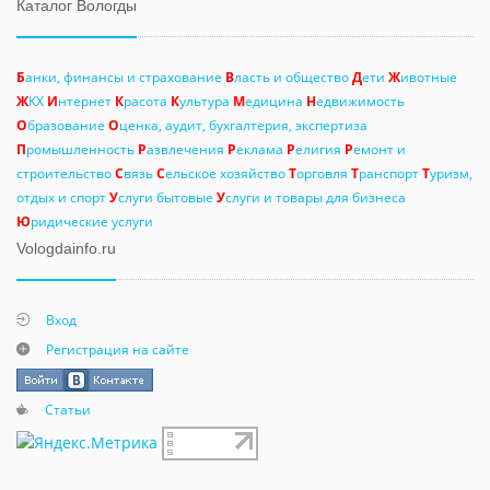
Каталог Вологды
Б
анки, финансы и страхование
В
ласть и общество
Д
ети
Ж
ивотные
Ж
КХ
И
нтернет
К
расота
К
ультура
М
едицина
Н
едвижимость
О
бразование
О
ценка, аудит, бухгалтерия, экспертиза
П
ромышленность
Р
азвлечения
Р
еклама
Р
елигия
Р
емонт и
строительство
С
вязь
С
ельское хозяйство
Т
орговля
Т
ранспорт
Т
уризм,
отдых и спорт
У
слуги бытовые
У
слуги и товары для бизнеса
Ю
ридические услуги
Vologdainfo.ru
Вход
Регистрация на сайте
Статьи