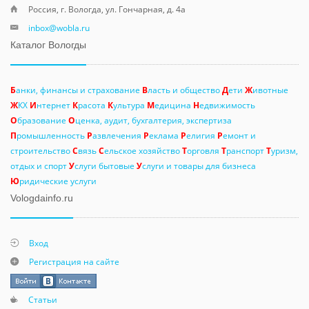
Россия, г. Вологда, ул. Гончарная, д. 4а
inbox@wobla.ru
Каталог Вологды
Б
анки, финансы и страхование
В
ласть и общество
Д
ети
Ж
ивотные
Ж
КХ
И
нтернет
К
расота
К
ультура
М
едицина
Н
едвижимость
О
бразование
О
ценка, аудит, бухгалтерия, экспертиза
П
ромышленность
Р
азвлечения
Р
еклама
Р
елигия
Р
емонт и
строительство
С
вязь
С
ельское хозяйство
Т
орговля
Т
ранспорт
Т
уризм,
отдых и спорт
У
слуги бытовые
У
слуги и товары для бизнеса
Ю
ридические услуги
Vologdainfo.ru
Вход
Регистрация на сайте
Статьи