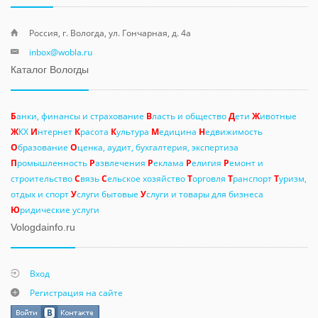
Россия, г. Вологда, ул. Гончарная, д. 4а
inbox@wobla.ru
Каталог Вологды
Б
анки, финансы и страхование
В
ласть и общество
Д
ети
Ж
ивотные
Ж
КХ
И
нтернет
К
расота
К
ультура
М
едицина
Н
едвижимость
О
бразование
О
ценка, аудит, бухгалтерия, экспертиза
П
ромышленность
Р
азвлечения
Р
еклама
Р
елигия
Р
емонт и
строительство
С
вязь
С
ельское хозяйство
Т
орговля
Т
ранспорт
Т
уризм,
отдых и спорт
У
слуги бытовые
У
слуги и товары для бизнеса
Ю
ридические услуги
Vologdainfo.ru
Вход
Регистрация на сайте