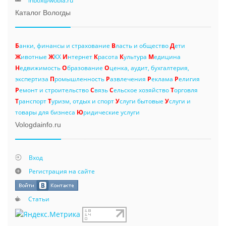
inbox@wobla.ru
Каталог Вологды
Б
анки, финансы и страхование
В
ласть и общество
Д
ети
Ж
ивотные
Ж
КХ
И
нтернет
К
расота
К
ультура
М
едицина
Н
едвижимость
О
бразование
О
ценка, аудит, бухгалтерия,
экспертиза
П
ромышленность
Р
азвлечения
Р
еклама
Р
елигия
Р
емонт и строительство
С
вязь
С
ельское хозяйство
Т
орговля
Т
ранспорт
Т
уризм, отдых и спорт
У
слуги бытовые
У
слуги и
товары для бизнеса
Ю
ридические услуги
Vologdainfo.ru
Вход
Регистрация на сайте
Статьи