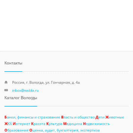
Контакты
Россия, г. Вологда, ул. Гончарная, д. 4а
inbox@wobla.ru
Каталог Вологды
Б
анки, финансы и страхование
В
ласть и общество
Д
ети
Ж
ивотные
Ж
КХ
И
нтернет
К
расота
К
ультура
М
едицина
Н
едвижимость
О
бразование
О
ценка, аудит, бухгалтерия, экспертиза