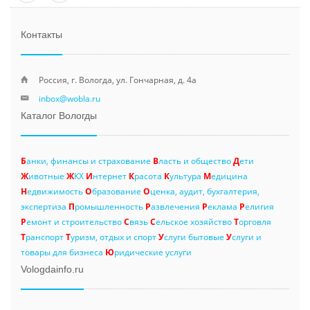
Контакты
Россия, г. Вологда, ул. Гончарная, д. 4а
inbox@wobla.ru
Каталог Вологды
Б
анки, финансы и страхование
В
ласть и общество
Д
ети
Ж
ивотные
Ж
КХ
И
нтернет
К
расота
К
ультура
М
едицина
Н
едвижимость
О
бразование
О
ценка, аудит, бухгалтерия,
экспертиза
П
ромышленность
Р
азвлечения
Р
еклама
Р
елигия
Р
емонт и строительство
С
вязь
С
ельское хозяйство
Т
орговля
Т
ранспорт
Т
уризм, отдых и спорт
У
слуги бытовые
У
слуги и
товары для бизнеса
Ю
ридические услуги
Vologdainfo.ru