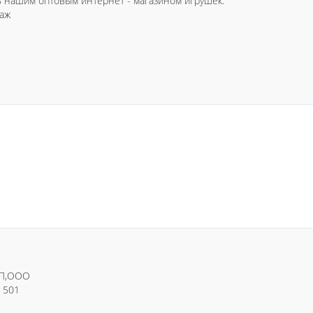
ь нашим оптовым интернет - магазином игрушек.
таж
ИП,ООО
. 501