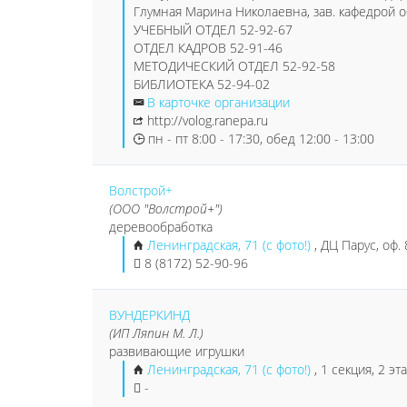
Глумная Марина Николаевна, зав. кафедрой 
УЧЕБНЫЙ ОТДЕЛ 52-92-67
ОТДЕЛ КАДРОВ 52-91-46
МЕТОДИЧЕСКИЙ ОТДЕЛ 52-92-58
БИБЛИОТЕКА 52-94-02
В карточке организации
http://volog.ranepa.ru
пн - пт 8:00 - 17:30, обед 12:00 - 13:00
Волстрой+
(ООО "Волстрой+")
деревообработка
Ленинградская, 71 (с фото!)
, ДЦ Парус, оф.
8 (8172) 52-90-96
ВУНДЕРКИНД
(ИП Ляпин М. Л.)
развивающие игрушки
Ленинградская, 71 (с фото!)
, 1 секция, 2 э
-