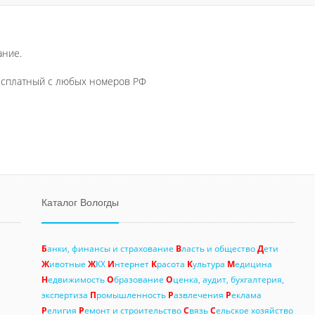
ание.
бесплатный с любых номеров РФ
Каталог Вологды
Б
анки, финансы и страхование
В
ласть и общество
Д
ети
Ж
ивотные
Ж
КХ
И
нтернет
К
расота
К
ультура
М
едицина
Н
едвижимость
О
бразование
О
ценка, аудит, бухгалтерия,
экспертиза
П
ромышленность
Р
азвлечения
Р
еклама
Р
елигия
Р
емонт и строительство
С
вязь
С
ельское хозяйство