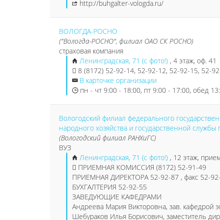
http://buhgalter-vologda.ru/
ВОЛОГДА-РОСНО
("Вологда-РОСНО", филиал ОАО СК РОСНО)
страховая компания
Ленинградская, 71 (с фото!)
, 4 этаж, оф. 41
8 (8172) 52-92-14, 52-92-12, 52-92-15, 52-9
В карточке организации
пн - чт 9:00 - 18:00, пт 9:00 - 17:00, обед 13
Вологодский филиал федерального государствен
народного хозяйства и государственной службы
(Вологодский филиал РАНХиГС)
ВУЗ
Ленинградская, 71 (с фото!)
, 12 этаж, прие
ПРИЕМНАЯ КОМИССИЯ (8172) 52-91-49
ПРИЕМНАЯ ДИРЕКТОРА 52-92-87 , факс 52-92
БУХГАЛТЕРИЯ 52-92-55
ЗАВЕДУЮЩИЕ КАФЕДРАМИ
Андреева Мария Викторовна, зав. кафедрой э
Шебураков Илья Борисович, заместитель дире