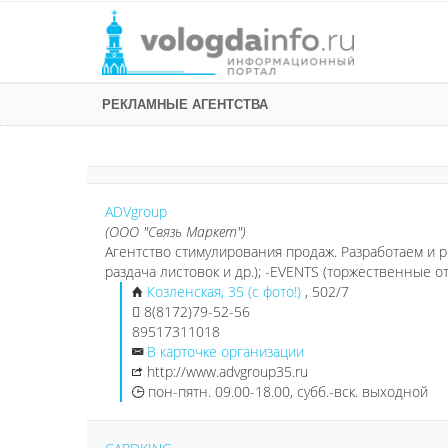
РЕКЛАМНЫЕ АГЕНТСТВА
ADVgroup
(ООО "Связь Маркет")
Агентство стимулирования продаж. Разработаем и ре
раздача листовок и др.); -EVENTS (торжественные о
Козленская, 35 (с фото!)
, 502/7
8(8172)79-52-56
89517311018
В карточке организации
http://www.advgroup35.ru
пон-пятн. 09.00-18.00, субб.-вск. выходной