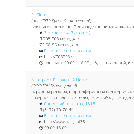
RUSintel
(ooo "РПФ Русский интеллект")
рекламное агенство. Производство визиток, листо
Зосимовская, 7 (с фото!)
708-508 менеджер
76-98-56 менеджер
В карточке организации
http://708508.ru
пон-пятн. 09:00 - 18:00 , сб,вс - выходной, бе
Автограф+ Рекламный Центр
(ООО "РЦ "Автограф+")
наружная реклама, широкоформатная и интерьерная пе
лазерная гравировка и резка, термогибка, светодио
Советский проспект, 131Б
(8172) 70-70-44
В карточке организации
http://www.avtograf35.ru
09:00-18:00