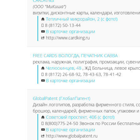
CARDKING
(ООО "МиКиша")
визитки, дисконтные карты, календари, изготовлен
Тепличный микрорайон, 2 (с фото!)
8 (8172) 50-13-44
В карточке организации
http://www.cardking.ru
FREE CARDS ВОЛОГДА, ПЕЧАТНИК САВВА
реклама, наружная, полиграфия, промоакции, сувени
Челюскинцев, 48
, ЖД Больница, левое крыло,
8 (8172) 26-68-92, 78-43-63, 78-41-42
В карточке организации
GlobalPatent (ГлобалПатент)
Дизайн логотипов, разработка фирменного стиля, с
брошюр, календарей, фирменных папок, упаковки и
Советский проспект, 40б (с фото!)
8(800)775-24-50 Звонок по России бесплатны
В карточке организации
http://www.globalpatent.ru