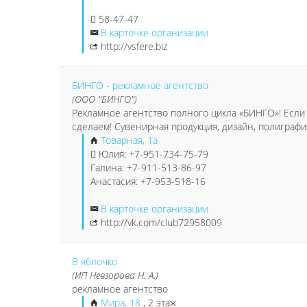
58-47-47
В карточке организации
http://vsfere.biz
БИНГО - рекламное агентство
(ООО "БИНГО")
Рекламное агентство полного цикла «БИНГО»! Если 
сделаем! Сувенирная продукция, дизайн, полиграфи
Товарная, 1а
Юлия: +7-951-734-75-79
Галина: +7-911-513-86-97
Анастасия: +7-953-518-16
В карточке организации
http://vk.com/club72958009
В яблочко
(ИП Невзорова Н. А.)
рекламное агентство
Мира, 18
, 2 этаж