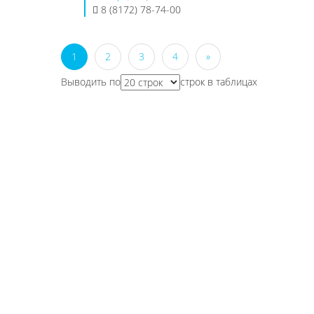
8 (8172) 78-74-00
1
2
3
4
»
Выводить по
строк в таблицах