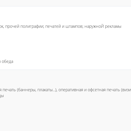
вок, прочей полиграфии; печатей и штампов; наружноЙ рекламы
з обеда
чать (баннеры, плакаты...), оперативная и офсетная печать (визитки
ды