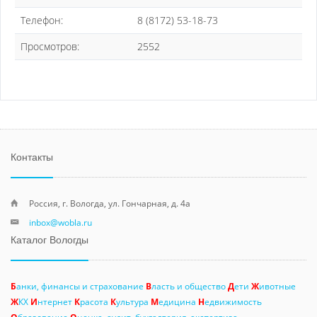
Телефон:
8 (8172) 53-18-73
Просмотров:
2552
Контакты
Россия, г. Вологда, ул. Гончарная, д. 4а
inbox@wobla.ru
Каталог Вологды
Б
анки, финансы и страхование
В
ласть и общество
Д
ети
Ж
ивотные
Ж
КХ
И
нтернет
К
расота
К
ультура
М
едицина
Н
едвижимость