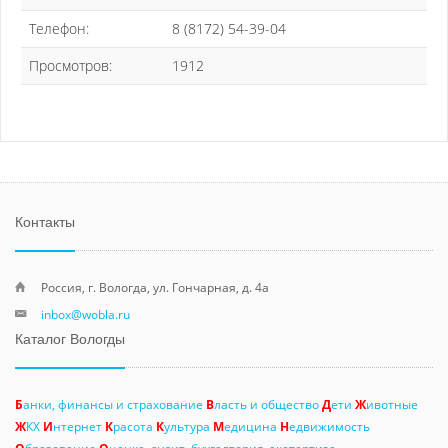
Телефон:
8 (8172) 54-39-04
Просмотров:
1912
Контакты
Россия, г. Вологда, ул. Гончарная, д. 4а
inbox@wobla.ru
Каталог Вологды
Б
анки, финансы и страхование
В
ласть и общество
Д
ети
Ж
ивотные
Ж
КХ
И
нтернет
К
расота
К
ультура
М
едицина
Н
едвижимость