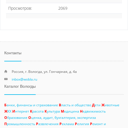
Просмотров:
2069
Контакты
Россия, г. Вологда, ул. Гончарная, д. 4а
inbox@wobla.ru
Каталог Вологды
Б
анки, финансы и страхование
В
ласть и общество
Д
ети
Ж
ивотные
Ж
КХ
И
нтернет
К
расота
К
ультура
М
едицина
Н
едвижимость
О
бразование
О
ценка, аудит, бухгалтерия, экспертиза
П
ромышленность
Р
азвлечения
Р
еклама
Р
елигия
Р
емонт и