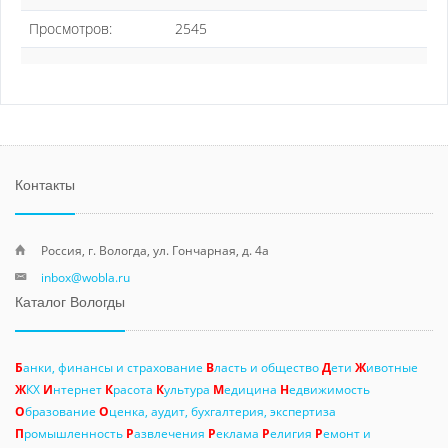
Просмотров:
2545
Контакты
Россия, г. Вологда, ул. Гончарная, д. 4а
inbox@wobla.ru
Каталог Вологды
Б
анки, финансы и страхование
В
ласть и общество
Д
ети
Ж
ивотные
Ж
КХ
И
нтернет
К
расота
К
ультура
М
едицина
Н
едвижимость
О
бразование
О
ценка, аудит, бухгалтерия, экспертиза
П
ромышленность
Р
азвлечения
Р
еклама
Р
елигия
Р
емонт и