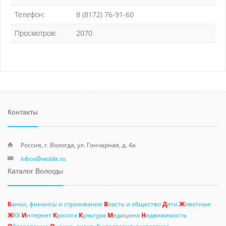
Телефон:
8 (8172) 76-91-60
Просмотров:
2070
Контакты
Россия, г. Вологда, ул. Гончарная, д. 4а
inbox@wobla.ru
Каталог Вологды
Б
анки, финансы и страхование
В
ласть и общество
Д
ети
Ж
ивотные
Ж
КХ
И
нтернет
К
расота
К
ультура
М
едицина
Н
едвижимость