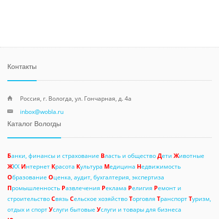
Контакты
Россия, г. Вологда, ул. Гончарная, д. 4а
inbox@wobla.ru
Каталог Вологды
Б
анки, финансы и страхование
В
ласть и общество
Д
ети
Ж
ивотные
Ж
КХ
И
нтернет
К
расота
К
ультура
М
едицина
Н
едвижимость
О
бразование
О
ценка, аудит, бухгалтерия, экспертиза
П
ромышленность
Р
азвлечения
Р
еклама
Р
елигия
Р
емонт и
строительство
С
вязь
С
ельское хозяйство
Т
орговля
Т
ранспорт
Т
уризм,
отдых и спорт
У
слуги бытовые
У
слуги и товары для бизнеса