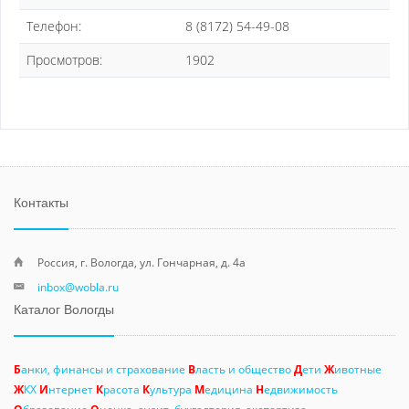
Телефон:
8 (8172) 54-49-08
Просмотров:
1902
Контакты
Россия, г. Вологда, ул. Гончарная, д. 4а
inbox@wobla.ru
Каталог Вологды
Б
анки, финансы и страхование
В
ласть и общество
Д
ети
Ж
ивотные
Ж
КХ
И
нтернет
К
расота
К
ультура
М
едицина
Н
едвижимость