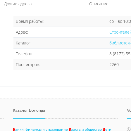
Другие адреса
Описание
Время работы:
ср - вс 10:
Адрес:
Строителей
Каталог:
библиотек
Телефон:
8 (8172) 55
Просмотров:
2260
Каталог Вологды
Vo
Б
анки, финансы и страхование
В
ласть и общество
Д
ети