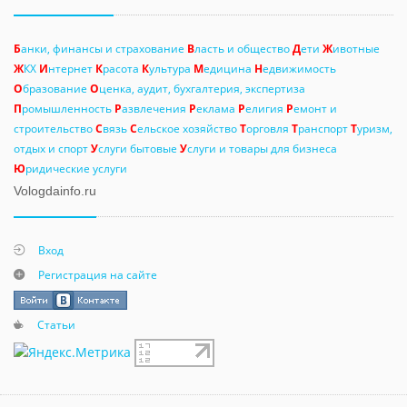
Б
анки, финансы и страхование
В
ласть и общество
Д
ети
Ж
ивотные
Ж
КХ
И
нтернет
К
расота
К
ультура
М
едицина
Н
едвижимость
О
бразование
О
ценка, аудит, бухгалтерия, экспертиза
П
ромышленность
Р
азвлечения
Р
еклама
Р
елигия
Р
емонт и
строительство
С
вязь
С
ельское хозяйство
Т
орговля
Т
ранспорт
Т
уризм,
отдых и спорт
У
слуги бытовые
У
слуги и товары для бизнеса
Ю
ридические услуги
Vologdainfo.ru
Вход
Регистрация на сайте
Статьи