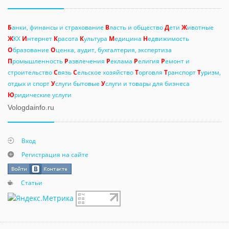
Б
анки, финансы и страхование
В
ласть и общество
Д
ети
Ж
ивотные
Ж
КХ
И
нтернет
К
расота
К
ультура
М
едицина
Н
едвижимость
О
бразование
О
ценка, аудит, бухгалтерия, экспертиза
П
ромышленность
Р
азвлечения
Р
еклама
Р
елигия
Р
емонт и
строительство
С
вязь
С
ельское хозяйство
Т
орговля
Т
ранспорт
Т
уризм,
отдых и спорт
У
слуги бытовые
У
слуги и товары для бизнеса
Ю
ридические услуги
Vologdainfo.ru
Вход
Регистрация на сайте
Статьи