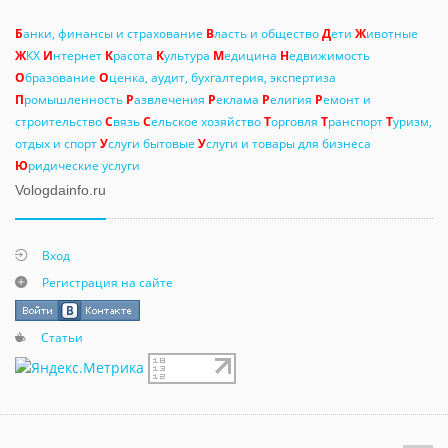
Б
анки, финансы и страхование
В
ласть и общество
Д
ети
Ж
ивотные
Ж
КХ
И
нтернет
К
расота
К
ультура
М
едицина
Н
едвижимость
О
бразование
О
ценка, аудит, бухгалтерия, экспертиза
П
ромышленность
Р
азвлечения
Р
еклама
Р
елигия
Р
емонт и
строительство
С
вязь
С
ельское хозяйство
Т
орговля
Т
ранспорт
Т
уризм,
отдых и спорт
У
слуги бытовые
У
слуги и товары для бизнеса
Ю
ридические услуги
Vologdainfo.ru
Вход
Регистрация на сайте
Статьи