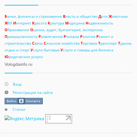
Б
анки, финансы и страхование
В
ласть и общество
Д
ети
Ж
ивотные
Ж
КХ
И
нтернет
К
расота
К
ультура
М
едицина
Н
едвижимость
О
бразование
О
ценка, аудит, бухгалтерия, экспертиза
П
ромышленность
Р
азвлечения
Р
еклама
Р
елигия
Р
емонт и
строительство
С
вязь
С
ельское хозяйство
Т
орговля
Т
ранспорт
Т
уризм,
отдых и спорт
У
слуги бытовые
У
слуги и товары для бизнеса
Ю
ридические услуги
Vologdainfo.ru
Вход
Регистрация на сайте
Статьи