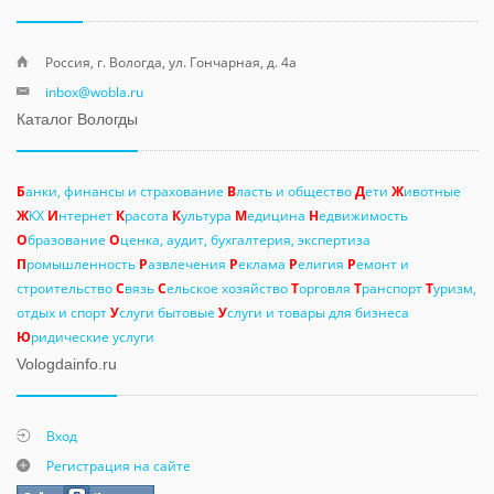
Россия, г. Вологда, ул. Гончарная, д. 4а
inbox@wobla.ru
Каталог Вологды
Б
анки, финансы и страхование
В
ласть и общество
Д
ети
Ж
ивотные
Ж
КХ
И
нтернет
К
расота
К
ультура
М
едицина
Н
едвижимость
О
бразование
О
ценка, аудит, бухгалтерия, экспертиза
П
ромышленность
Р
азвлечения
Р
еклама
Р
елигия
Р
емонт и
строительство
С
вязь
С
ельское хозяйство
Т
орговля
Т
ранспорт
Т
уризм,
отдых и спорт
У
слуги бытовые
У
слуги и товары для бизнеса
Ю
ридические услуги
Vologdainfo.ru
Вход
Регистрация на сайте