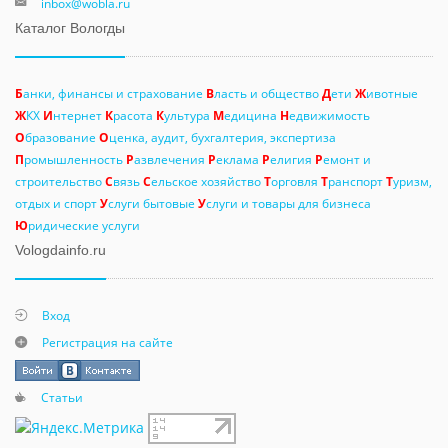
inbox@wobla.ru
Каталог Вологды
Б
анки, финансы и страхование
В
ласть и общество
Д
ети
Ж
ивотные
Ж
КХ
И
нтернет
К
расота
К
ультура
М
едицина
Н
едвижимость
О
бразование
О
ценка, аудит, бухгалтерия, экспертиза
П
ромышленность
Р
азвлечения
Р
еклама
Р
елигия
Р
емонт и
строительство
С
вязь
С
ельское хозяйство
Т
орговля
Т
ранспорт
Т
уризм,
отдых и спорт
У
слуги бытовые
У
слуги и товары для бизнеса
Ю
ридические услуги
Vologdainfo.ru
Вход
Регистрация на сайте
Статьи