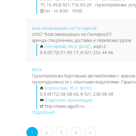
75-16-49,8-921-716-09-20 - грузоперевозки, усл
пн - пт 8:00 - 19:00
База механизации на Гончарной
(ООО "База механизации на Гончарной")
аренда спецтехники, доставка и перевозка грузов
Гончарная, 4А (с фото!)
, корп.2
8 (8172) 51-99-17, 8-921-232-44-66
ВАГА
Грузоперевозки бортовыми автомобилями с краном–
грузоподъемности с опытными водителями. Гаранти
Козленская, 35 (с фото!)
8 (8172) 58-08-68, 8-921-238-08-68
В карточке организации
http://www.vaga35.ru
Подробней...
1
2
3
4
»