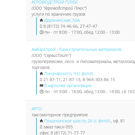
АГРОВОДСТРОЙ ПЛЮС
(ООО "Агроводстрой Плюс")
услуги по хранению грузов
Доронинская, 50А
8 (8172) 74-46-66, 27-47-47
пн - пт 8:00 - 17:00, обед 12:00 - 13:00
АмбарСтрой - база строительных материалов
(ООО "СервисПлит")
грузоперевозки, лесо- и пиломатериалы, металлоизд
торговля.
Луначарского, 9 (с фото!)
21-87-11, 21-87-13, 8-964-303-86-15
В карточке организации
пн - пт 9:00 - 18:00, обед 13:00 - 14:00, сб 10:
АРГО
таксомоторное предприятие
Пошехонское шоссе, 26 (с фото!)
, оф. 81
заказ такси 055
офис 8 (8172) 71-77-77