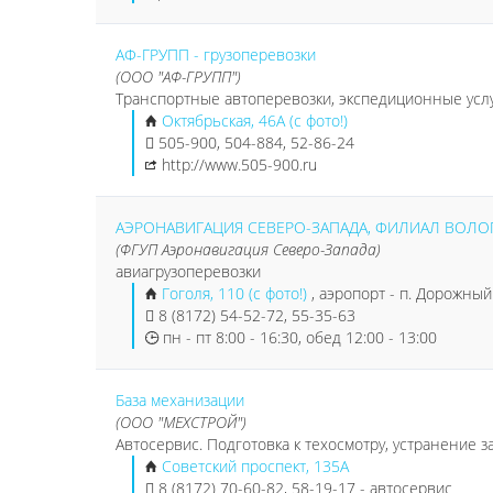
АФ-ГРУПП - грузоперевозки
(ООО "АФ-ГРУПП")
Транспортные автоперевозки, экспедиционные услу
Октябрьская, 46А (с фото!)
505-900, 504-884, 52-86-24
http://www.505-900.ru
АЭРОНАВИГАЦИЯ СЕВЕРО-ЗАПАДА, ФИЛИАЛ ВОЛО
(ФГУП Аэронавигация Северо-Запада)
авиагрузоперевозки
Гоголя, 110 (с фото!)
, аэропорт - п. Дорожный
8 (8172) 54-52-72, 55-35-63
пн - пт 8:00 - 16:30, обед 12:00 - 13:00
База механизации
(ООО "МЕХСТРОЙ")
Автосервис. Подготовка к техосмотру, устранение з
Советский проспект, 135А
8 (8172) 70-60-82, 58-19-17 - автосервис