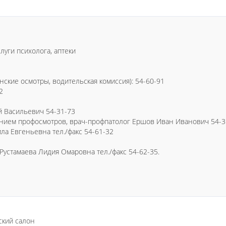
луги психолога, аптеки
ские осмотры, водительская комиссия): 54-60-91
2
й Васильевич 54-31-73
нием профосмотров, врач-профпатолог Ершов Иван Иванович 54-3
ла Евгеньевна тел./факс 54-61-32
устамаева Лидия Омаровна тел./факс 54-62-35.
ский салон