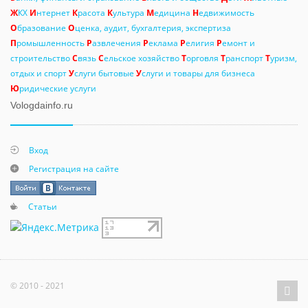
Ж
КХ
И
нтернет
К
расота
К
ультура
М
едицина
Н
едвижимость
О
бразование
О
ценка, аудит, бухгалтерия, экспертиза
П
ромышленность
Р
азвлечения
Р
еклама
Р
елигия
Р
емонт и
строительство
С
вязь
С
ельское хозяйство
Т
орговля
Т
ранспорт
Т
уризм,
отдых и спорт
У
слуги бытовые
У
слуги и товары для бизнеса
Ю
ридические услуги
Vologdainfo.ru
Вход
Регистрация на сайте
Статьи
© 2010 - 2021