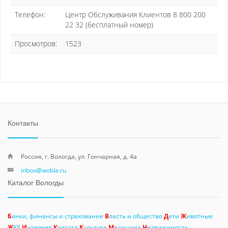
Телефон:
Центр Обслуживания Клиентов 8 800 200
22 32 (бесплатный номер)
Просмотров:
1523
Контакты
Россия, г. Вологда, ул. Гончарная, д. 4а
inbox@wobla.ru
Каталог Вологды
Б
анки, финансы и страхование
В
ласть и общество
Д
ети
Ж
ивотные
Ж
КХ
И
нтернет
К
расота
К
ультура
М
едицина
Н
едвижимость