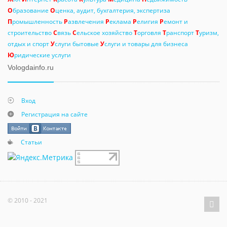
О
бразование
О
ценка, аудит, бухгалтерия, экспертиза
П
ромышленность
Р
азвлечения
Р
еклама
Р
елигия
Р
емонт и
строительство
С
вязь
С
ельское хозяйство
Т
орговля
Т
ранспорт
Т
уризм,
отдых и спорт
У
слуги бытовые
У
слуги и товары для бизнеса
Ю
ридические услуги
Vologdainfo.ru
Вход
Регистрация на сайте
Статьи
© 2010 - 2021